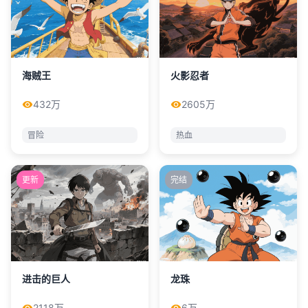
海贼王
火影忍者
432万
2605万
冒险
热血
更新
完结
进击的巨人
龙珠
2118万
6万