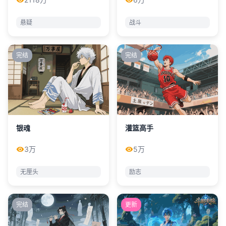
悬疑
战斗
完结
完结
银魂
灌篮高手
3万
5万
无厘头
励志
完结
更新