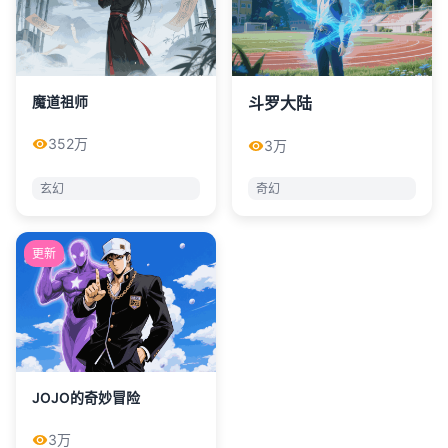
魔道祖师
斗罗大陆
352万
3万
玄幻
奇幻
更新
JOJO的奇妙冒险
3万